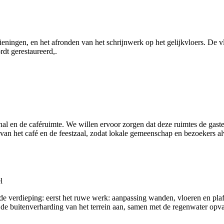
ieningen, en het afronden van het schrijnwerk op het gelijkvloers. De 
dt gerestaureerd,.
omhal en de caféruimte. We willen ervoor zorgen dat deze ruimtes de g
e van het café en de feestzaal, zodat lokale gemeenschap en bezoekers 
l
de verdieping: eerst het ruwe werk: aanpassing wanden, vloeren en plafon
 de buitenverharding van het terrein aan, samen met de regenwater opv